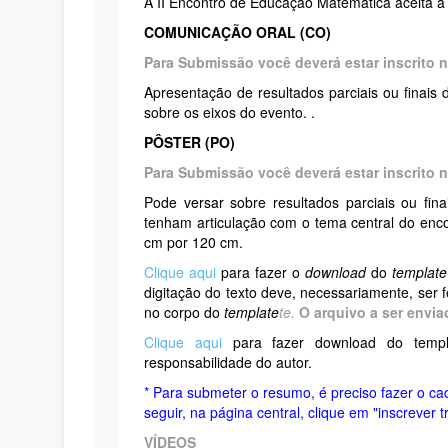
A II Encontro de Educação Matemática aceita a
COMUNICAÇÃO ORAL (CO)
Para Submissão você deverá estar inscrito 
Apresentação de resultados parciais ou finai
sobre os eixos do evento. .
PÔSTER (PO)
Para Submissão você deverá estar inscrito 
Pode versar sobre resultados parciais ou fi
tenham articulação com o tema central do enc
cm por 120 cm.
Clique aqui
para fazer o
download
do
template
digitação do texto deve, necessariamente, ser 
no corpo do
template
te.
O arquivo a ser envia
Clique aqui
para fazer download do templ
responsabilidade do autor.
* Para submeter o resumo, é preciso fazer o ca
seguir, na página central, clique em "inscrever t
VÍDEOS